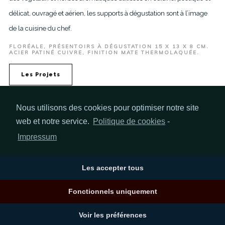
délicat, ouvragé et aérien, les supports à dégustation sont à l’image
de la cuisine du chef.
FLORÉALE, PRÉSENTOIRS À DÉGUSTATION 15 X 13 X 8 CM.
ACIER PATINÉ CUIVRE, FINITION MATE THERMOLAQUÉE.
Les Projets
Nous utilisons des cookies pour optimiser notre site
web et notre service.
Politique de cookies
-
Impressum
Contactez-moi
Les accepter tous
Fonctionnels uniquement
Voir les préférences